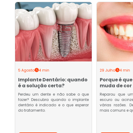
5 Agosto
4 min
29 Julho
4 min
Implante Dentário: quando
Porque é que
é a solução certa?
muda de cor 
Perdeu um dente e não sabe o que
Reparou que um
fazer? Descubra quando o implante
escuro ou acinz
dentário é indicado e o que esperar
várias razões. 
do tratamento.
mais comuns e q