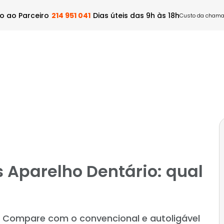
o ao Parceiro
214 951 041
Dias úteis das 9h às 18h
Custo da chamad
Dental
Rede Médica
Ser Prestador
Blog
Con
s Aparelho Dentário: qual
o? Compare com o convencional e autoligável