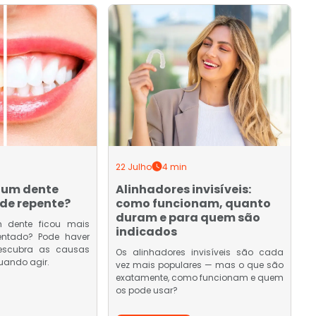
22 Julho
4 min
 um dente
Alinhadores invisíveis:
de repente?
como funcionam, quanto
duram e para quem são
 dente ficou mais
indicados
entado? Pode haver
Descubra as causas
Os alinhadores invisíveis são cada
uando agir.
vez mais populares — mas o que são
exatamente, como funcionam e quem
os pode usar?