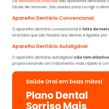
Os
alinhadores invisíveis
são aparelhos dentários t
fáceis de remover. São usados para corrigir o ali
Aparelho Dentário Convencional
O aparelho dentário convencional é
feito de met
brackets que são fixados aos dentes e ligados por 
Aparelho Dentário Autoligável
O aparelho dentário autoligável
não tem elástic
proporcionando um tratamento mais rápido e con
Saúde Oral em boas mãos!
Plano Dental
Sorriso Mais