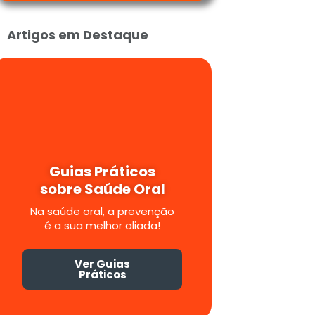
Artigos em Destaque
Guias Práticos
sobre Saúde Oral
Na saúde oral, a prevenção
é a sua melhor aliada!
Ver Guias
Práticos