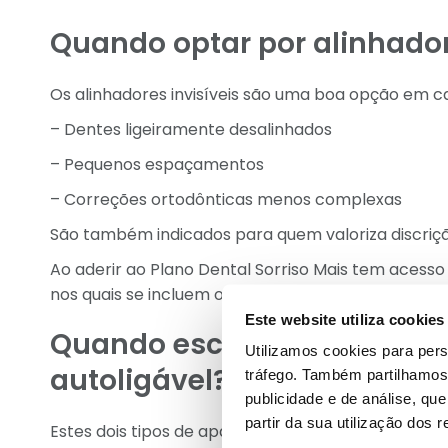
Quando optar por alinhador
Os alinhadores invisíveis são uma boa opção em 
– Dentes ligeiramente desalinhados
– Pequenos espaçamentos
– Correções ortodônticas menos complexas
São também indicados para quem valoriza discrição e
Ao aderir ao Plano Dental Sorriso Mais tem acess
nos quais se incluem os Alinhadores Invisíveis.
Este website utiliza cookies
Quando escolher o aparelh
Utilizamos cookies para pers
autoligável?
tráfego. Também partilhamos 
publicidade e de análise, q
partir da sua utilização dos 
Estes dois tipos de aparelho dentário são geral