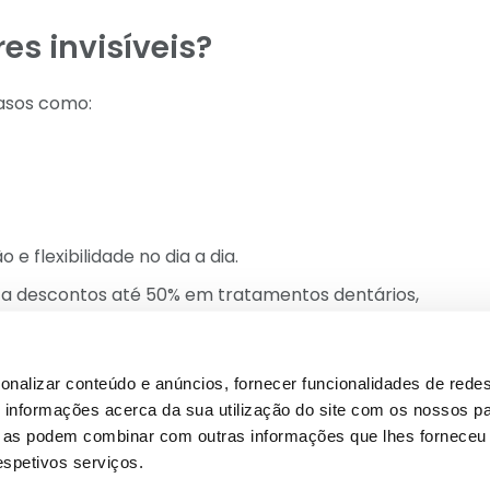
es invisíveis?
casos como:
 flexibilidade no dia a dia.
o a descontos até 50% em tratamentos dentários,
o convencional ou
onalizar conteúdo e anúncios, fornecer funcionalidades de redes
informações acerca da sua utilização do site com os nossos pa
ue as podem combinar com outras informações que lhes forneceu 
respetivos serviços.
mente recomendados para: