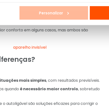
Personalizar
aior conforto em alguns casos, mas ambos são
iferenças?
situações mais simples
, com resultados previsíveis.
dos quando
é necessário maior controlo
, sobretudo
e o autoligável são soluções eficazes para corrigir o