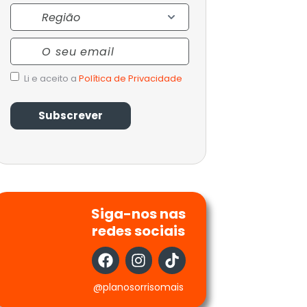
Região
Email
Política
Li e aceito a
Política de Privacidade
de
Privacidade
Siga-nos nas
redes sociais
@planosorrisomais