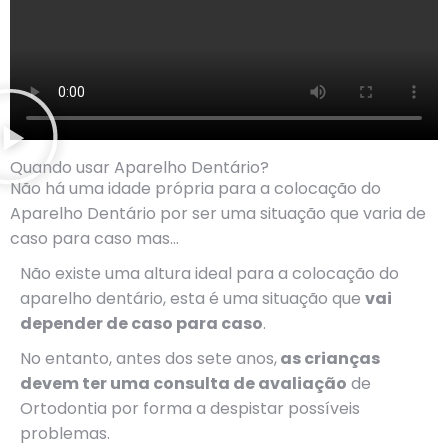
Quando usar Aparelho Dentário?
Não há uma idade própria para a colocação do
Aparelho Dentário por ser uma situação que varia de
caso para caso mas...
Não existe uma altura ideal para a colocação do
aparelho dentário, esta é uma situação que
vai
depender de caso para caso
.
No entanto, antes dos sete anos,
as crianças
devem ter uma consulta de avaliação
de
Ortodontia por forma a despistar possíveis
problemas.