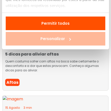
Inverno e o que pode fazer para aliviar mais depressa, com
utilização dos respetivos serviços.
soluções simples e eficazes.
Aftas
Permitir todos
Personalizar
10 Outubro
3 min
5 dicas para aliviar aftas
Quem costuma sofrer com aftas na boca sabe certamente o
desconforto e a dor que estas provocam. Conheça algumas
dicas para as aliviar.
Aftas
15 Agosto
3 min