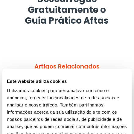
Gratuitamente o
Guia Prático Aftas
Artigos Relacionados
Blog Sorriso Mais
Este website utiliza cookies
Utilizamos cookies para personalizar conteúdo e
anúncios, fornecer funcionalidades de redes sociais e
analisar o nosso tráfego. Também partilhamos
11 Dezembro
4 min
informações acerca da sua utilização do site com os
Aftas no Inverno: porque aparecem mais e
nossos parceiros de redes sociais, de publicidade e de
como aliviar
análise, que as podem combinar com outras informações
que lhes forneceu ou recolhidas por estes a partir da sua
As aftas agravam no frio? Descubra porque surgem mais no