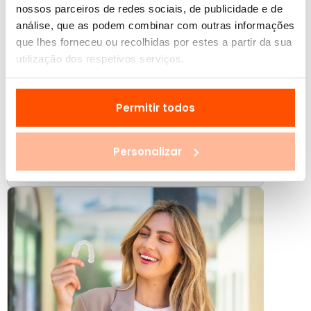
nossos parceiros de redes sociais, de publicidade e de
análise, que as podem combinar com outras informações
que lhes forneceu ou recolhidas por estes a partir da sua
29 Julho
4 min
utilização dos respetivos serviços.
Porque é que um dente muda de cor de
repente?
Reparou que um dente ficou mais escuro ou
Permitir todos
acinzentado? Pode haver várias razões. Descubra as
causas mais comuns e quando agir.
Personalizar
Saúde Oral