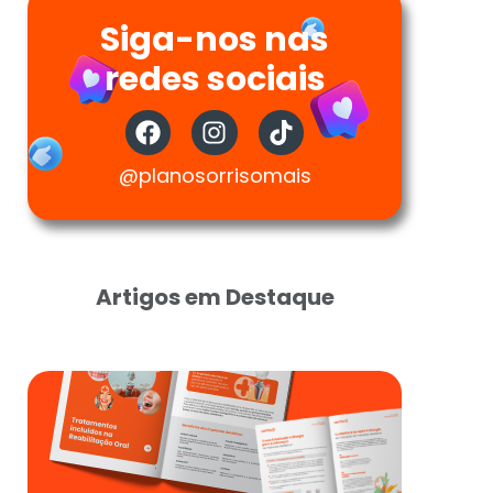
Siga-nos nas
redes sociais
@planosorrisomais
Artigos em Destaque