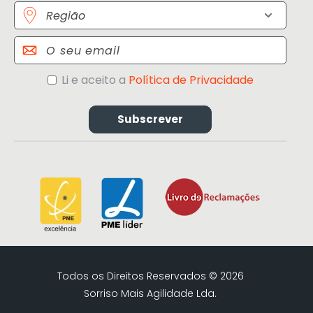
Região
Email
Política
Li e aceito a
Política de Privacidade
de
Privacidade
Todos os Direitos Reservados © 2026
Sorriso Mais Agilidade Lda.