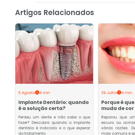
Artigos Relacionados
5 Agosto
4 min
29 Julho
4 min
Implante Dentário: quando
Porque é que
é a solução certa?
muda de cor 
Perdeu um dente e não sabe o que
Reparou que um
fazer? Descubra quando o implante
escuro ou acinz
dentário é indicado e o que esperar
várias razões. 
do tratamento.
mais comuns e q