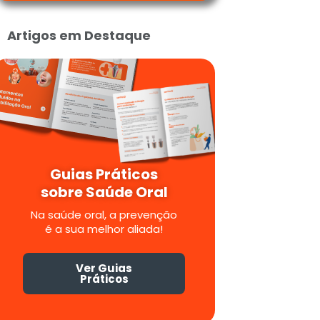
Artigos em Destaque
Guias Práticos
sobre Saúde Oral
Na saúde oral, a prevenção
é a sua melhor aliada!
Ver Guias
Práticos