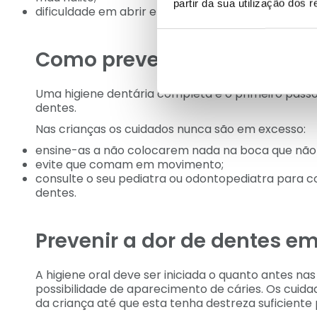
partir da sua utilização dos 
dificuldade em abrir e fechar a boca, articular pala
Como prevenir a dor de den
Uma higiene dentária completa é o primeiro passo
dentes.
Nas crianças os cuidados nunca são em excesso:
ensine-as a não colocarem nada na boca que não 
evite que comam em movimento;
consulte o seu pediatra ou odontopediatra para c
dentes.
Prevenir a dor de dentes e
A higiene oral deve ser iniciada o quanto antes na
possibilidade de aparecimento de cáries. Os cuida
da criança até que esta tenha destreza suficiente 