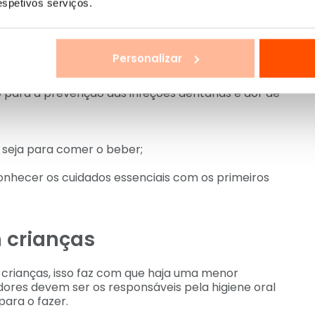
respetivos serviços.
vras, respirar ou engolir.
tes?
Personalizar
 para a prevenção das infeções dentárias e dor de
seja para comer o beber;
onhecer os cuidados essenciais com os primeiros
m crianças
s crianças, isso faz com que haja uma menor
dores devem ser os responsáveis pela higiene oral
para o fazer.