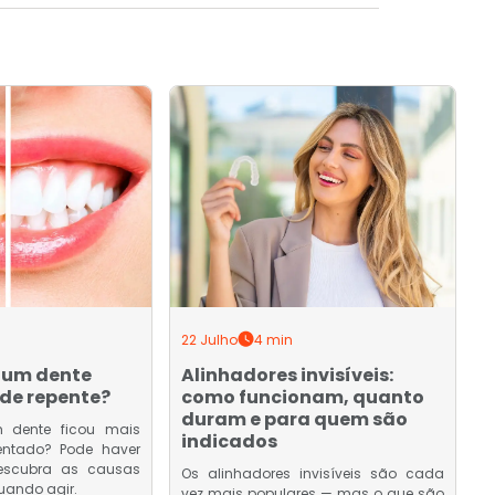
22 Julho
4 min
 um dente
Alinhadores invisíveis:
de repente?
como funcionam, quanto
duram e para quem são
 dente ficou mais
indicados
entado? Pode haver
Descubra as causas
Os alinhadores invisíveis são cada
uando agir.
vez mais populares — mas o que são