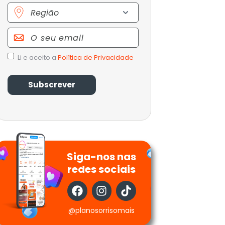
Região
Email
Política
Li e aceito a
Política de Privacidade
de
Privacidade
Siga-nos nas
redes sociais
@planosorrisomais