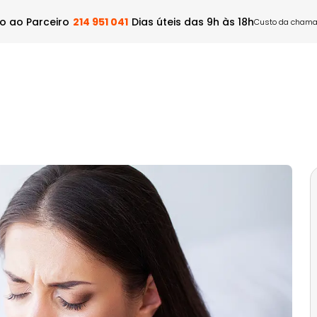
o ao Parceiro
214 951 041
Dias úteis das 9h às 18h
Custo da chamad
Dental
Rede Médica
Ser Prestador
Blog
Con