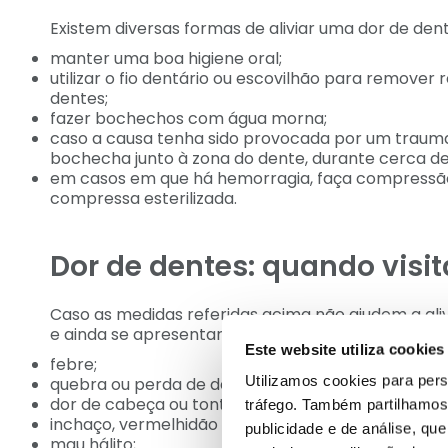
Existem diversas formas de aliviar uma dor de dent
manter uma boa higiene oral;
utilizar o fio dentário ou escovilhão para remove
dentes;
fazer bochechos com água morna;
caso a causa tenha sido provocada por um traumat
bochecha junto à zona do dente, durante cerca de 
em casos em que há hemorragia, faça compressão
compressa esterilizada.
Dor de dentes: quando visi
Caso as medidas referidas acima não ajudem a aliv
e ainda se apresentar algum destes sintomas:
Este website utiliza cookies
febre;
Utilizamos cookies para pers
quebra ou perda de dentes por traumatismo;
dor de cabeça ou tonturas;
tráfego. Também partilhamos 
inchaço, vermelhidão das gengivas;
publicidade e de análise, q
mau hálito;