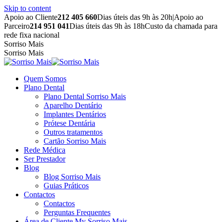
Skip to content
Apoio ao Cliente
212 405 660
Dias úteis das 9h às 20h
|
Apoio ao
Parceiro
214 951 041
Dias úteis das 9h às 18h
Custo da chamada para
rede fixa nacional
Sorriso Mais
Sorriso Mais
Quem Somos
Plano Dental
Plano Dental Sorriso Mais
Aparelho Dentário
Implantes Dentários
Prótese Dentária
Outros tratamentos
Cartão Sorriso Mais
Rede Médica
Ser Prestador
Blog
Blog Sorriso Mais
Guias Práticos
Contactos
Contactos
Perguntas Frequentes
Área de Cliente My Sorriso Mais