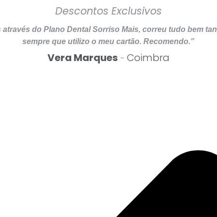
Descontos Exclusivos
s através do Plano Dental Sorriso Mais, correu tudo bem 
sempre que utilizo o meu cartão. Recomendo.”
Vera Marques
Coimbra
-