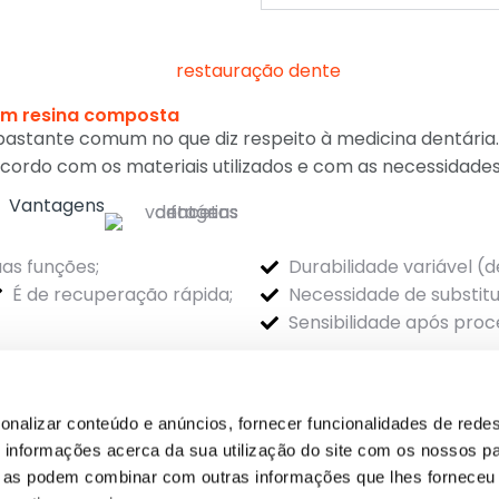
om resina composta
astante comum no que diz respeito à medicina dentária
ordo com os materiais utilizados e com as necessidades
Vantagens
as funções;
Durabilidade variável (d
É de recuperação rápida;
Necessidade de substitu
Sensibilidade após pro
s dadas pelo médico dentista após o procedimento e r
onalizar conteúdo e anúncios, fornecer funcionalidades de redes
Quero fazer uma Restauração Dente
informações acerca da sua utilização do site com os nossos pa
ue as podem combinar com outras informações que lhes forneceu 