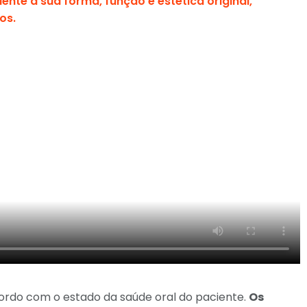
ente a sua forma, função e estética original,
os.
cordo com o estado da saúde oral do paciente.
Os