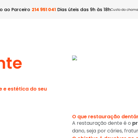
o ao Parceiro
214 951 041
Dias úteis das 9h às 18h
Custo da chamad
Dental
Rede Médica
Ser Prestador
Blog
Con
nte
 e estética do seu
O que restauração dentár
A restauração dente é o
pr
dano, seja por cáries, frat