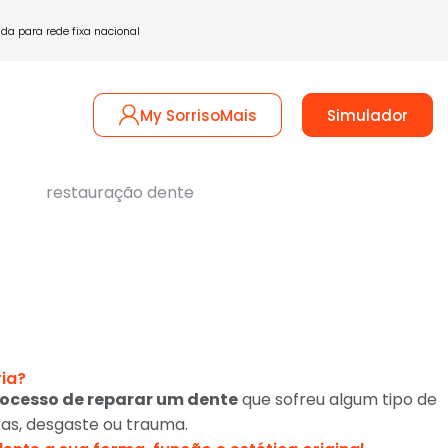
a para rede fixa nacional
tactos
My SorrisoMais
Simulador
ia?
ocesso de reparar um dente
que sofreu algum tipo de
uras, desgaste ou trauma.