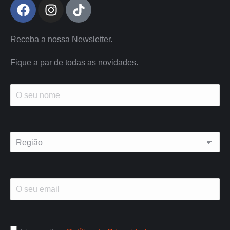
Receba a nossa Newsletter.
Fique a par de todas as novidades.
Nome
(Obrigatório)
Região
(Obrigatório)
Email
(Obrigatório)