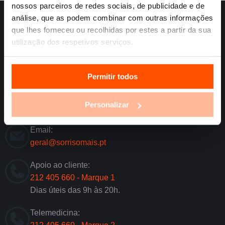
nossos parceiros de redes sociais, de publicidade e de
análise, que as podem combinar com outras informações
que lhes forneceu ou recolhidas por estes a partir da sua
A Sorriso Mais não é
utilização dos respetivos serviços.
um seguro de saúde.
Sede Agilidade
Permitir todos
Rua Professor Santos
Lucas, nº27
Personalizar
1500-511 Lisboa
Email:
geral@sorrisomais.pt
Apoio ao cliente:
212 405 660 - Marque 1
Dias úteis das 9h às 20h.
Telemedicina: