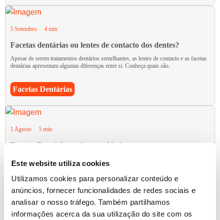
5 Setembro
4 min
Facetas dentárias ou lentes de contacto dos dentes?
Apesar de serem tratamentos dentários semelhantes, as lentes de contacto e as facetas
dentárias apresentam algumas diferenças entre si. Conheça quais são.
Facetas Dentárias
1 Agosto
5 min
Facetas Dentárias: mitos e cuidados a ter
As facetas dentárias são uma das soluções estéticas que permitem uma dentição
Este website utiliza cookies
perfeita. Saiba os cuidados a ter e os mitos associados a este tratamento.
Utilizamos cookies para personalizar conteúdo e
Facetas Dentárias
anúncios, fornecer funcionalidades de redes sociais e
analisar o nosso tráfego. Também partilhamos
informações acerca da sua utilização do site com os