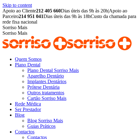
Skip to content
Apoio ao Cliente
212 405 660
Dias úteis das 9h às 20h
|
Apoio ao
Parceiro
214 951 041
Dias úteis das 9h às 18h
Custo da chamada para
rede fixa nacional
Sorriso Mais
Sorriso Mais
Quem Somos
Plano Dental
Plano Dental Sorriso Mais
Aparelho Dentário
Implantes Dentários
Prótese Dentária
Outros tratamentos
Cartão Sorriso Mais
Rede Médica
Ser Prestador
Blog
Blog Sorriso Mais
Guias Práticos
Contactos
Contactos