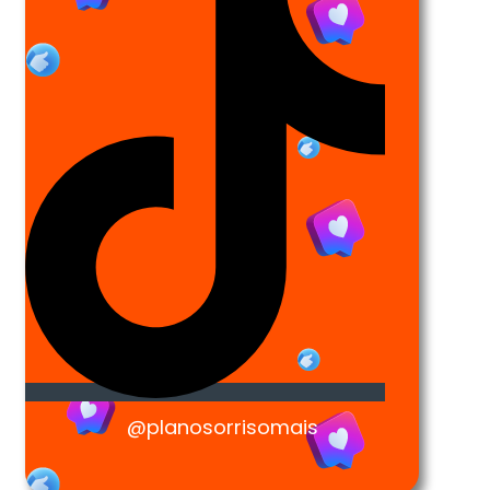
@planosorrisomais