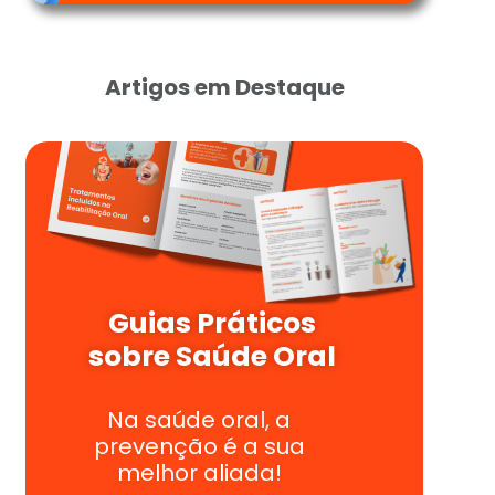
Artigos em Destaque
Guias Práticos
sobre Saúde Oral
Na saúde oral, a
prevenção é a sua
melhor aliada!