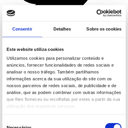
Consentir
Detalhes
Sobre os cookies
Artigos Relacionados
Este website utiliza cookies
Utilizamos cookies para personalizar conteúdo e
anúncios, fornecer funcionalidades de redes sociais e
5 Agosto
analisar o nosso tráfego. Também partilhamos
informações acerca da sua utilização do site com os
nossos parceiros de redes sociais, de publicidade e de
4 min
análise, que as podem combinar com outras informações
4 minutos de leitura
que lhes forneceu ou recolhidas por estes a partir da sua
utilização dos respetivos serviços.
Implante Dentário: quando é a
solução certa?
Seleção
Necessários