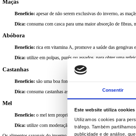
Maçãs
Benefício:
apesar de não serem exclusivas do inverno, as maçãs 
Dica:
consuma com casca para uma maior absorção de fibras, m
Abóbora
Benefício:
rica em vitamina A, promove a saúde das gengivas e 
Dica:
utilize em polpas, purés ou assados, para obter uma refeiç
Castanhas
Benefício:
são uma boa fonte de magnésio, que desempenha um 
Consentir
Dica:
consuma castanhas assadas ou cozidas, evitando versões 
Mel
Este website utiliza cookies
Benefício:
o mel tem propriedades antimicrobianas naturais, qu
Utilizamos cookies para pers
Dica:
utilize com moderação como adoçante em chás ou receit
tráfego. Também partilhamos 
publicidade e de análise, q
Os alimentos sazonais do inverno podem ser grandes aliados na proteç