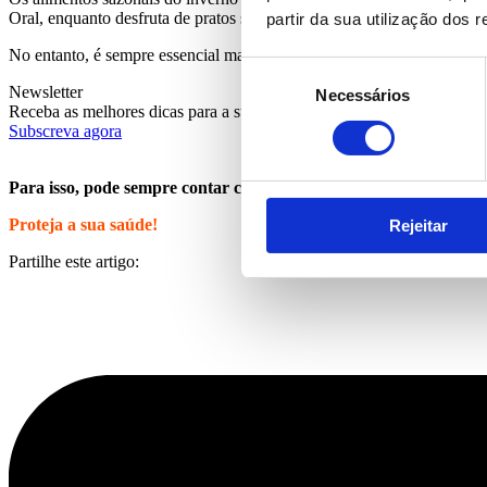
Oral, enquanto desfruta de pratos saborosos e reconfortantes.
partir da sua utilização dos 
No entanto, é sempre essencial manter a sua rotina de Higiene Oral, c
Seleção
Newsletter
Necessários
de
Receba as melhores dicas para a sua saúde
consentimento
Subscreva agora
Para isso, pode sempre contar com o
Plano Dental
Sorriso Mais q
Proteja a sua saúde!
Rejeitar
Partilhe este artigo: