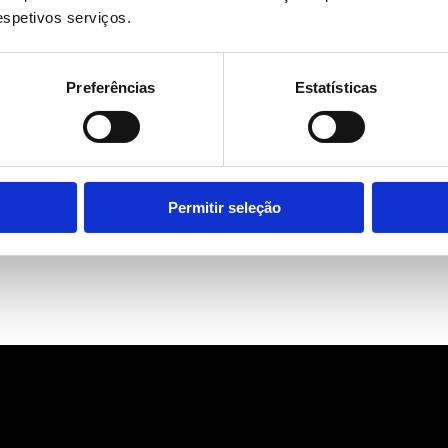
respetivos serviços.
omo também as visitas regulares ao dentista.
Preferências
Estatísticas
ue lhe dá acesso a descontos até 50% em tratamentos dentários e t
Permitir seleção