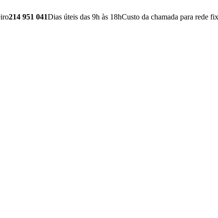
iro
214 951 041
Dias úteis das 9h às 18h
Custo da chamada para rede fix