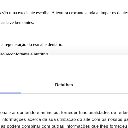
são uma excelente escolha. A textura crocante ajuda a limpar os dentes
as lave bem antes.
a regeneração do esmalte dentário.
ão reconfortante e nutritiva.
papel importante na saúde dos dentes.
Detalhes
caramelizadas ou muito doces.
e podem ser benéficas para a Saúde Oral.
onalizar conteúdo e anúncios, fornecer funcionalidades de redes
as e enxague a boca após o consumo.
informações acerca da sua utilização do site com os nossos pa
ue as podem combinar com outras informações que lhes forneceu 
ão dos seus dentes e gengivas. Apostar numa alimentação equilibrada e