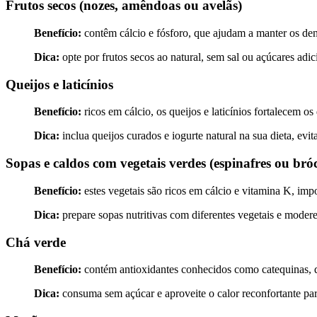
Frutos secos (nozes, amêndoas ou avelãs)
Benefício:
contêm cálcio e fósforo, que ajudam a manter os den
Dica:
opte por frutos secos ao natural, sem sal ou açúcares adi
Queijos e laticínios
Benefício:
ricos em cálcio, os queijos e laticínios fortalecem o
Dica:
inclua queijos curados e iogurte natural na sua dieta, evi
Sopas e caldos com vegetais verdes (espinafres ou bró
Benefício:
estes vegetais são ricos em cálcio e vitamina K, imp
Dica:
prepare sopas nutritivas com diferentes vegetais e modere
Chá verde
Benefício:
contém antioxidantes conhecidos como catequinas, qu
Dica:
consuma sem açúcar e aproveite o calor reconfortante para