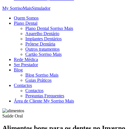
My SorrisoMais
Simulador
Quem Somos
Plano Dental
Plano Dental Sorriso Mais
Aparelho Dentário
Implantes Dentários
Prótese Dentária
Outros tratamentos
Cartão Sorriso Mais
Rede Médica
Ser Prestador
Blog
Blog Sorriso Mais
Guias Práticos
Contactos
Contactos
Perguntas Frequentes
Área de Cliente My Sorriso Mais
Saúde Oral
Alimentos bons para os dentes no Inverno