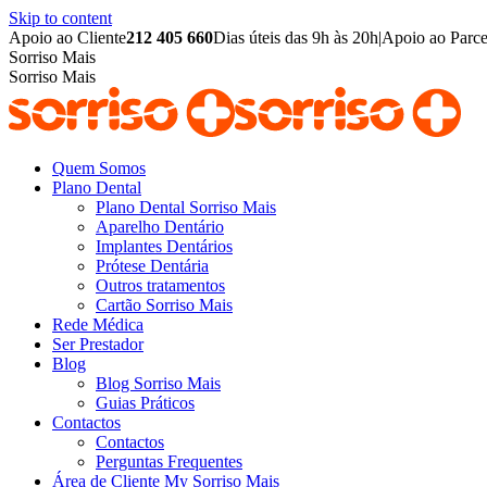
Skip to content
Apoio ao Cliente
212 405 660
Dias úteis das 9h às 20h
|
Apoio ao Parce
Sorriso Mais
Sorriso Mais
Quem Somos
Plano Dental
Plano Dental Sorriso Mais
Aparelho Dentário
Implantes Dentários
Prótese Dentária
Outros tratamentos
Cartão Sorriso Mais
Rede Médica
Ser Prestador
Blog
Blog Sorriso Mais
Guias Práticos
Contactos
Contactos
Perguntas Frequentes
Área de Cliente My Sorriso Mais