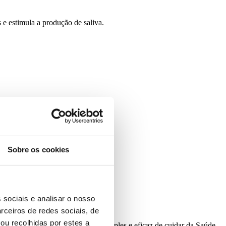
 e estimula a produção de saliva.
Sobre os cookies
 sociais e analisar o nosso
rceiros de redes sociais, de
ou recolhidas por estes a
 rica em nutrientes é uma forma simples e eficaz de cuidar da Saúde